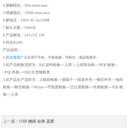
4.接触阻抗：50m ohms max.
5.绝缘阻抗：100M ohms min.
6.耐电压：100V AC for1分钟
7.耐久次数：5000次
8.产品耐温：245±5℃ 10S
9.符合RoHS
产品说明：
1.此
连接器
广泛应用于手机，平板电脑，导航仪，液晶电视等；
2.此产品检验流程为：IQC进料检验-->入库-->上线前自检-->IPQC检验--
>FQC终检-->OQC出货物检查
3.此产品生产流程为：上线前检验-->插端子-->组装外壳-->铆压外壳-->电性
检验-->耐压检验-->Mylar-->平面度检验-->正位度检验-->外观检验-->FQC检
验-->入库
上一篇：
USB 侧插 短体 蓝胶