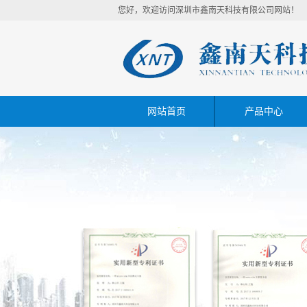
您好，欢迎访问深圳市鑫南天科技有限公司网站！
网站首页
产品中心
MicroSD TF SD系
SIM MicroSIM NanoS
TYPE C
HDMI系列/RJ45系
USB系列 SATA系列
耳机座 电源DC座 VGA接
FPC LVDS系列