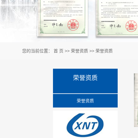
针座/排针排母/POGO Pi
开关按键 mini din
smart card系列
五金件 塑胶件 弹簧件
您的当前位置：
首 页
>>
荣誉资质
>>
荣誉资质
模具系列
PCI-Express
荣誉资质
SMA
荣誉资质