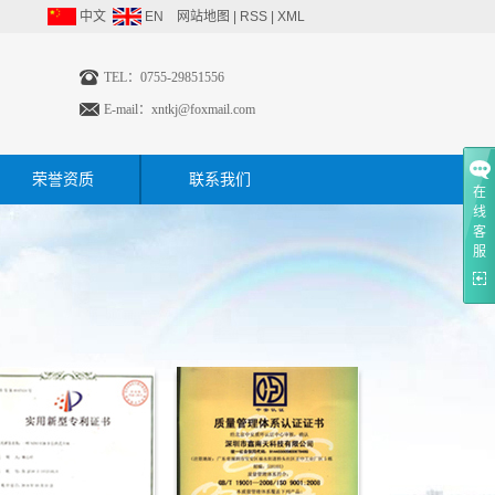
中文
EN
网站地图
|
RSS
|
XML
TEL：0755-29851556
E-mail：
xntkj@foxmail.com
荣誉资质
联系我们
在
线
客
服