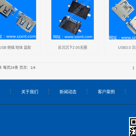
USB 侧插 短体 蓝胶
反沉沉下2.05无圈
USB3.0 
条
每页24条
页次：1/4
1
关于我们
新闻动态
客户案例