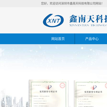
您好，欢迎访问深圳市鑫南天科技有限公司网站！
网站首页
产品中心
MicroSD TF SD系
SIM MicroSIM NanoS
TYPE C
HDMI系列/RJ45系
USB系列 SATA系列
耳机座 电源DC座 VGA接
FPC LVDS系列