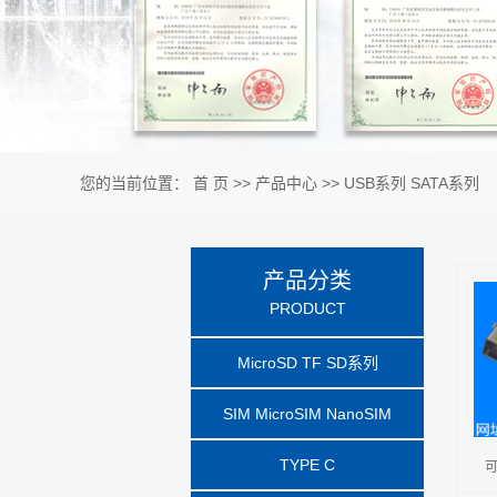
针座/排针排母/POGO Pi
开关按键 mini din
smart card系列
五金件 塑胶件 弹簧件
您的当前位置：
首 页
>>
产品中心
>>
USB系列 SATA系列
模具系列
PCI-Express
产品分类
SMA
PRODUCT
MicroSD TF SD系列
SIM MicroSIM NanoSIM
TYPE C