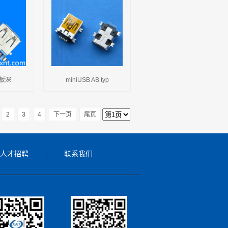
沉板深
miniUSB AB typ
2
3
4
下一页
尾页
人才招聘
联系我们