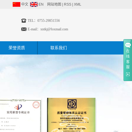
中文
EN
网站地图
|
RSS
|
XML
TEL：0755-29851556
E-mail：
xntkj@foxmail.com
荣誉资质
联系我们
在
线
客
服